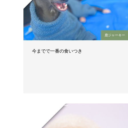
鹿ジャーキー
今までで一番の食いつき
チロくん ｜ トイプー
ドル
２歳