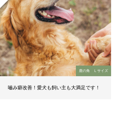
鹿の角 Ｌサイズ
嚙み癖改善！愛犬も飼い主も大満足です！